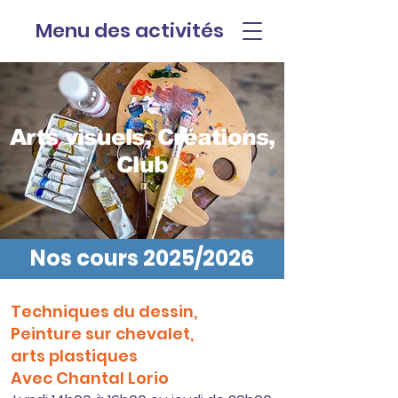
Menu des activités
Arts visuels, Créations,
Club
Nos cours 2025/2026
Techniques du dessin,
Peinture sur chevalet,
arts plastiques
Avec Chantal Lorio